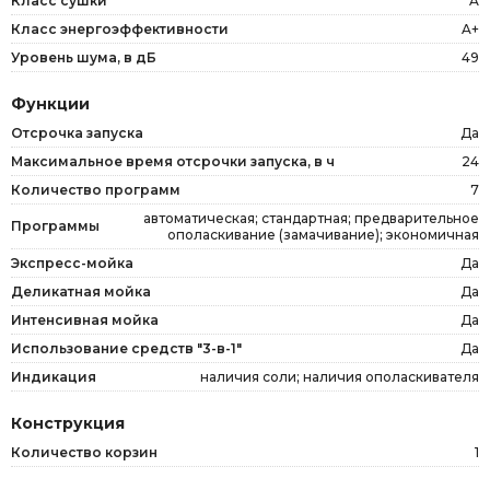
Класс сушки
A
Класс энергоэффективности
A+
Уровень шума, в дБ
49
Функции
Отсрочка запуска
Да
Максимальное время отсрочки запуска, в ч
24
Количество программ
7
автоматическая; стандартная; предварительное
Программы
ополаскивание (замачивание); экономичная
Экспресс-мойка
Да
Деликатная мойка
Да
Интенсивная мойка
Да
Использование средств "3-в-1"
Да
Индикация
наличия соли; наличия ополаскивателя
Конструкция
Количество корзин
1