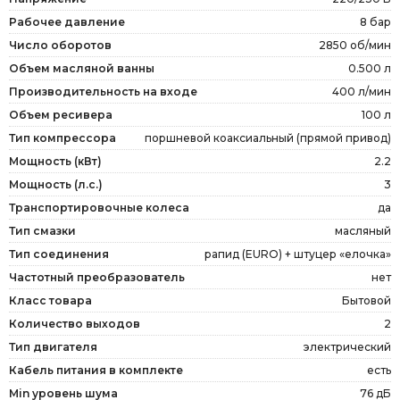
Рабочее давление
8 бар
Число оборотов
2850 об/мин
Объем масляной ванны
0.500 л
Производительность на входе
400 л/мин
Объем ресивера
100 л
Тип компрессора
поршневой коаксиальный (прямой привод)
Мощность (кВт)
2.2
Мощность (л.с.)
3
Транспортировочные колеса
да
Тип смазки
масляный
Тип соединения
рапид (EURO) + штуцер «елочка»
Частотный преобразователь
нет
Класс товара
Бытовой
Количество выходов
2
Тип двигателя
электрический
Кабель питания в комплекте
есть
Min уровень шума
76 дБ