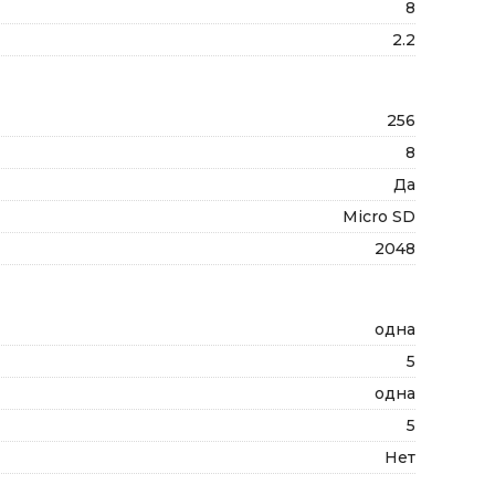
8
2.2
256
8
Да
Micro SD
2048
одна
5
одна
5
Нет