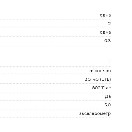
одна
2
одна
0.3
1
micro-sim
3G; 4G (LTE)
802.11 ac
Да
5.0
акселерометр