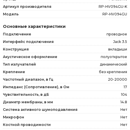
Артикул производителя
RP-HV094GU-K
Модель
RP-HV094GU
Основные характеристики
Подключение
проводное
Интерфейс подключения
Jack 3.5
Конструкция
вкладыши
Акустическое оформление
полуоткрытое
Тип излучателей
динамический
Крепление
без крепления
Частотный диапазон, в Гц
20-20000
Импеданс (Сопротивление), в Ом
17
Чувствительность, в дБ
104
Диаметр мембраны, в мм
14.8
Система активного шумоподавления
Нет
Микрофон
Нет
Костной проводимости
Нет