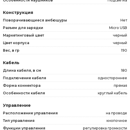
Особенности наушников
Подсветка
Конструкция
Поворачивающиеся амбюшуры
Нет
Разъем для зарядки
Micro USB
Маркетинговый цвет
черный
Цвет корпуса
черный
Вес, в гр
190
Кабель
Длина кабеля, в см
180
Подключение кабеля
одностороннее
Форма коннектора
прямая
Особенности кабеля
круглый кабель
Управление
Расположение управления
на проводе
Тип управления
кнопочное
Функции управления
регулировка громкости