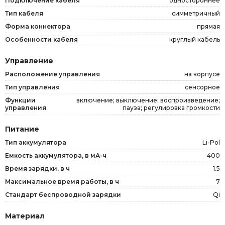
Подключение кабеля
одностороннее
Тип кабеля
симметричный
Форма коннектора
прямая
Особенности кабеля
круглый кабель
Управление
Расположение управления
на корпусе
Тип управления
сенсорное
Функции
включение; выключение; воспроизведение;
управления
пауза; регулировка громкости
Питание
Тип аккумулятора
Li-Pol
Емкость аккумулятора, в мА-ч
400
Время зарядки, в ч
1.5
Максимальное время работы, в ч
7
Стандарт беспроводной зарядки
Qi
Материал