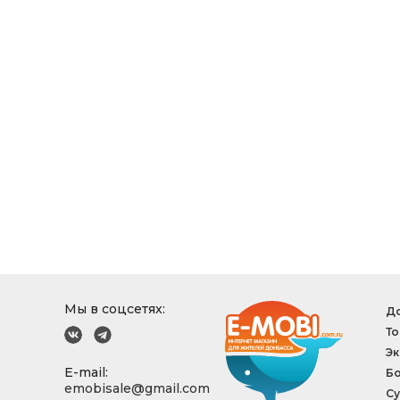
Мы в соцсетях:
До
То
Эк
E-mail:
Б
emobisale@gmail.com
Су