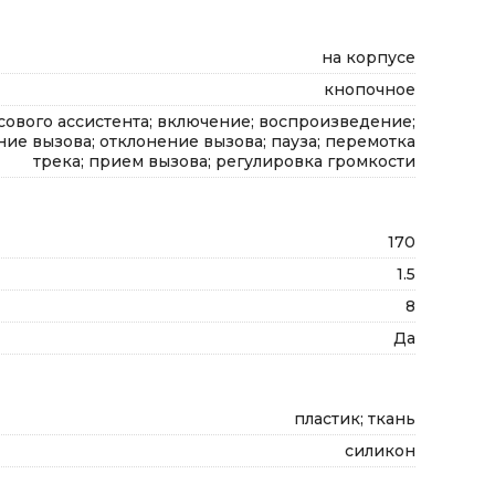
на корпусе
кнопочное
сового ассистента; включение; воспроизведение;
ие вызова; отклонение вызова; пауза; перемотка
трека; прием вызова; регулировка громкости
170
1.5
8
Да
пластик; ткань
силикон