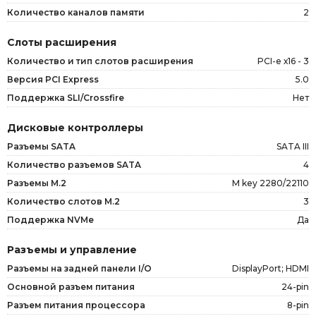
Количество каналов памяти
2
Слоты расширения
Количество и тип слотов расширения
PCI-e х16 - 3
Версия PCI Express
5.0
Поддержка SLI/Crossfire
Нет
Дисковые контроллеры
Разъемы SATA
SATA III
Количество разъемов SATA
4
Разъемы M.2
M key 2280/22110
Количество слотов M.2
3
Поддержка NVMe
Да
Разъемы и управление
Разъемы на задней панели I/O
DisplayPort; HDMI
Основной разъем питания
24-pin
Разъем питания процессора
8-pin