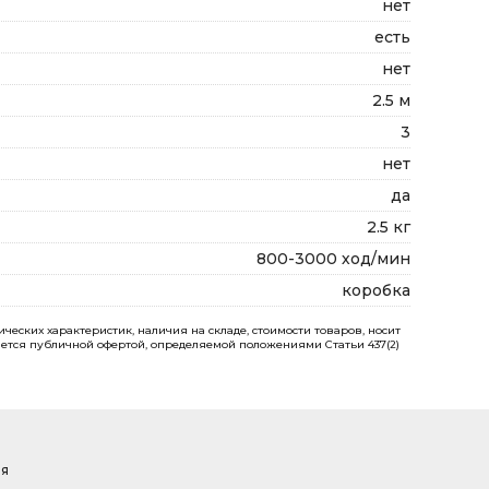
нет
есть
нет
2.5 м
3
нет
да
2.5 кг
800-3000 ход/мин
коробка
еских характеристик, наличия на складе, стоимости товаров, носит
ется публичной офертой, определяемой положениями Статьи 437(2)
ая