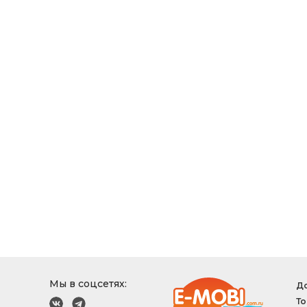
Мы в соцсетях:
До
То