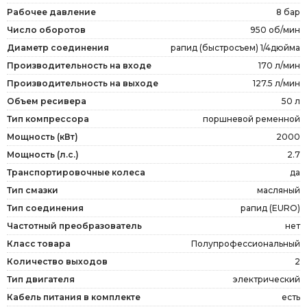
Рабочее давление
8 бар
Число оборотов
950 об/мин
Диаметр соединения
рапид (быстросъем) 1/4дюйма
Производительность на входе
170 л/мин
Производительность на выходе
127.5 л/мин
Объем ресивера
50 л
Тип компрессора
поршневой ременной
Мощность (кВт)
2000
Мощность (л.с.)
2.7
Транспортировочные колеса
да
Тип смазки
масляный
Тип соединения
рапид (EURO)
Частотный преобразователь
нет
Класс товара
Полупрофессиональный
Количество выходов
2
Тип двигателя
электрический
Кабель питания в комплекте
есть