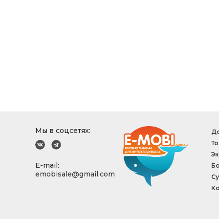
Мы в соцсетях:
До
То
Эк
E-mail:
Б
emobisale@gmail.com
Су
Ко