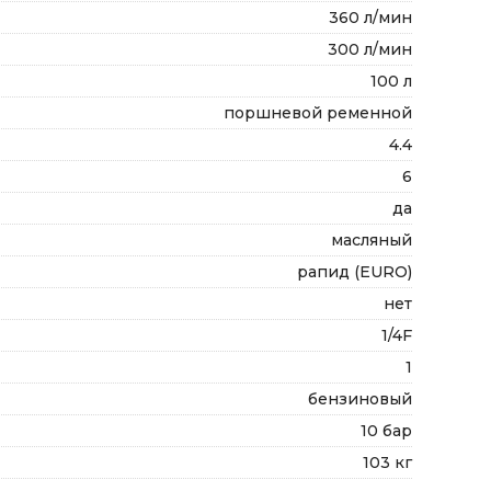
360 л/мин
300 л/мин
100 л
поршневой ременной
4.4
6
да
масляный
рапид (EURO)
нет
1/4F
1
бензиновый
10 бар
103 кг