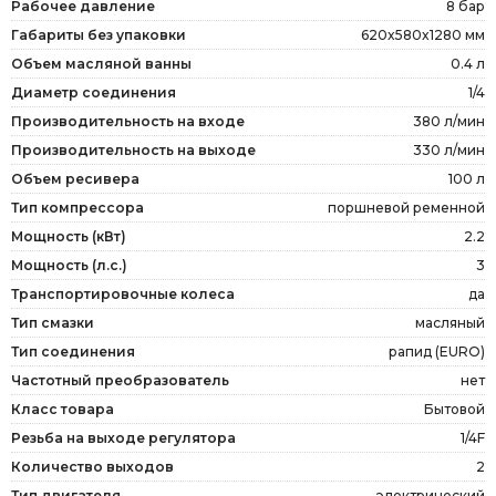
Рабочее давление
8 бар
Габариты без упаковки
620x580x1280 мм
Объем масляной ванны
0.4 л
Диаметр соединения
1/4
Производительность на входе
380 л/мин
Производительность на выходе
330 л/мин
Объем ресивера
100 л
Тип компрессора
поршневой ременной
Мощность (кВт)
2.2
Мощность (л.с.)
3
Транспортировочные колеса
да
Тип смазки
масляный
Тип соединения
рапид (EURO)
Частотный преобразователь
нет
Класс товара
Бытовой
Резьба на выходе регулятора
1/4F
Количество выходов
2
Тип двигателя
электрический