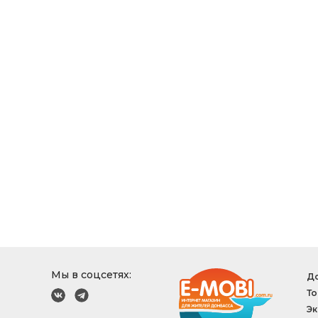
Мы в соцсетях:
До
То
Эк