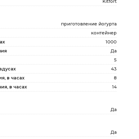
Kitfort
приготовление йогурта
контейнер
ах
1000
ния
Да
5
адусах
43
я, в часах
8
ия, в часах
14
Да
Да