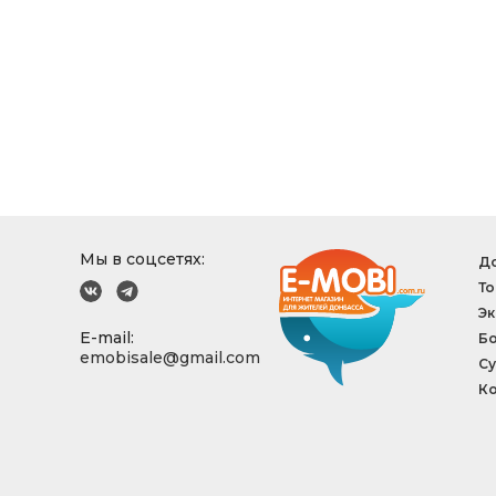
Мы в соцсетях:
До
То
Эк
E-mail:
Б
emobisale@gmail.com
Су
Ко