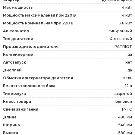
Max мощность
4 кВт
Мощность максимальная при 220 В
4 кВт
Мощность номинальная при 220 В
3.8 кВт
Альтернатор
синхронный
Тип двигателя
4-х тактный
Производитель двигателя
PATRIOT
Контейнерный
да
Автозапуск
нет
Дисплей
да
Обмотка альтернатора двигателя
медь
Емкость топливного бака
12 л
Тип кожуха
закрытый
Класс товара
Бытовой
Свеча зажигания
F7TC
Длина
480 мм
Ширина
540 мм
Высота
580 мм