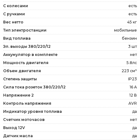
С колесами
есть
С ручками
есть
Вес нетто
45 кг
Тип электростанции
мобильные
Вид топлива
бензин
Эл. выходы 380/220/12
3 шт
Аккумулятор в комплекте
нет
Мощность двигателя
5.8лс
Объем двигателя
223 см³
Степень защиты
IP23
Сила тока розеток 380/220/12
16 А
Напряжение 2
12 В
Контроль напряжения
AVR
Индикатор уровня топлива
да
Счетчик моточасов
нет
Выход 12V
да
Датчик масла
да