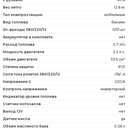
Вес нетто
12.8 кг
Тип электростанции
мобильные
Вид топлива
бензин
Эл. выходы 380/220/12
0/1/1 шт
Аккумулятор в комплекте
нет
Расход топлива
0.7 л/ч
Мощность двигателя
2.2 л.с.
Объем двигателя
53.5 см³
Степень защиты
IP21
Сила тока розеток 380/220/12
-/16/- А
Напряжение 2
220 В
Контроль напряжения
инверторный
Индикатор уровня топлива
нет
Счетчик моточасов
нет
Выход 12V
нет
Датчик масла
да
Объем масляного бака
0.26 л