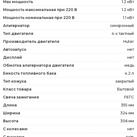
Max мощность
1.2 кВт
Мощность максимальная при 220 В
1.2 кВт
Мощность номинальная при 220 В
1.1 кВт
Альтернатор
синхронный
Тип двигателя
4-х тактный
Производитель двигателя
Huter
Автозапуск
нет
Дисплей
нет
Обмотка альтернатора двигателя
медь
Емкость топливного бака
4.2 л
Тип кожуха
закрытый
Класс товара
Бытовой
Свеча зажигания
F6TC
Длина
355 мм
Ширина
324 мм
Высота
306 мм
С колесами
нет
С ручками
есть