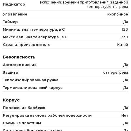
включения; времени приготовления; заданной
Индикатор
температуры; нагрева
Управление
кнопочное
Таймер
Да
Минимальная температура, в С
120
Максимальная температура , в С
230
Страна-производитель
Китай
Безопасность
Автоотключение
Да
Защита
от перегрева
Теплоизолированная ручка
Да
Термоизолированный корпус
Да
Корпус
Положение барбекю
Да
Регулировка наклона рабочей поверхности
Нет
Съемные пластины
Да
Лоток для сбора жира и сока
Да