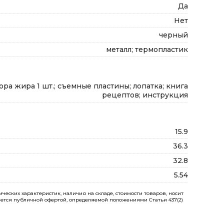
Да
Нет
черный
металл; термопластик
ора жира 1 шт.; съемные пластины; лопатка; книга
рецептов; инструкция
15.9
36.3
32.8
5.54
еских характеристик, наличия на складе, стоимости товаров, носит
ется публичной офертой, определяемой положениями Статьи 437(2)