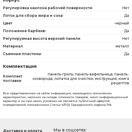
Регулировка наклона рабочей поверхности
Нет
Лоток для сбора жира и сока
Да
Цвет
черный
Положение барбекю
Да
Регулируемая высота верхней панели
Нет
Материал
металл
Съемные пластины
Да
Комплектация
панель-гриль; панель-вафельница; панель-
Комплект
сковорода; лопатка для очистки; инструкция; книга
поставки
рецептов
Вся представленная на сайте информация, касающаяся технических
характеристик, наличия на складе, стоимости товаров, носит информационный
характер и ни при каких условиях не является публичной офертой,
определяемой положениями Статьи 437(2) Гражданского кодекса РФ.
Мы в соцсетях:
Доставка и оплата