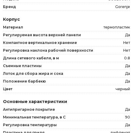
Бренд
Gorenje
Корпус
Материал
термопластик
Регулируемая высота верхней панели
Да
Компактное вертикальное хранение
Нет
Регулировка наклона рабочей поверхности
Нет
Длина сетевого кабеля, в м
0.8
Съемные пластины
Да
Лоток для сбора жира и сока
Да
Положение барбекю
Да
Цвет
черный
Основные характеристики
Антипригарное покрытие
Да
Минимальная температура, в С
90
Регулировка температуры
Да
Пластина для гриля
рифленая