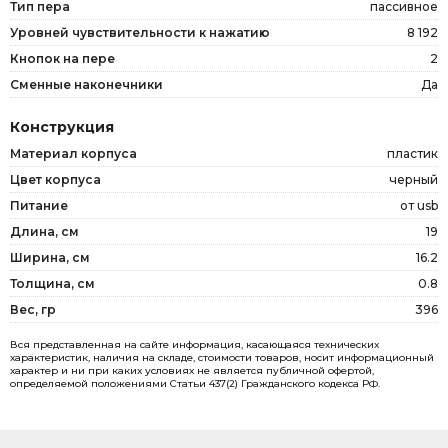
Тип пера
пассивное
Уровней чувствительности к нажатию
8 192
Кнопок на пере
2
Сменные наконечники
Да
Конструкция
Материал корпуса
пластик
Цвет корпуса
черный
Питание
от usb
Длина, см
19
Ширина, см
16.2
Толщина, см
0.8
Вес, гр
396
Вся представленная на сайте информация, касающаяся технических
характеристик, наличия на складе, стоимости товаров, носит информационный
характер и ни при каких условиях не является публичной офертой,
определяемой положениями Статьи 437(2) Гражданского кодекса РФ.