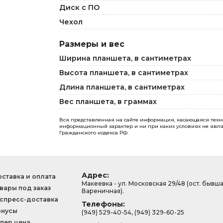
Диск с ПО
Чехол
Размеры и вес
Ширина планшета, в сантиметрах
Высота планшета, в сантиметрах
Длина планшета, в сантиметрах
Вес планшета, в граммах
Вся представленная на сайте информация, касающаяся технич
информационный характер и ни при каких условиях не явля
Гражданского кодекса РФ.
Адрес:
ставка и оплата
Макеевка - ул. Московская 29/48 (ост. бывш
вары под заказ
Вареничная).
спресс-доставка
Телефоны:
онусы
(949) 529-40-54, (949) 329-60-25
пер цена