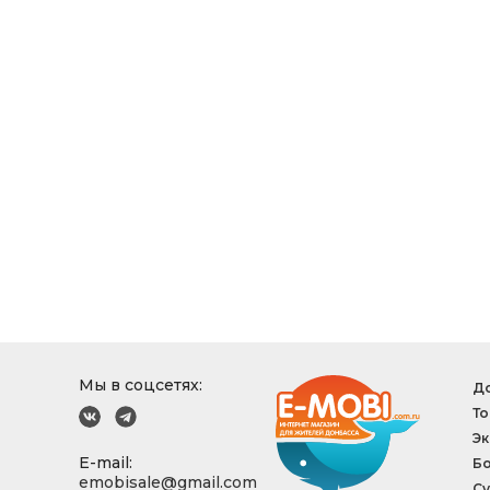
Мы в соцсетях:
До
То
Эк
E-mail:
Б
emobisale@gmail.com
Су