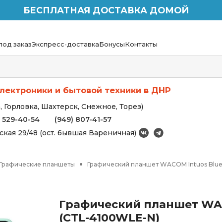
БЕСПЛАТНАЯ ДОСТАВКА ДОМОЙ
под заказ
Экспресс-доставка
Бонусы
Контакты
лектроники и бытовой техники в ДНР
 Горловка, Шахтерск, Снежное, Торез)
) 529-40-54
(949) 807-41-57
вская 29/48 (ост. бывшая Вареничная)
Графические планшеты
Графический планшет WACOM Intuos Bluet
Графический планшет WAC
(CTL-4100WLE-N)