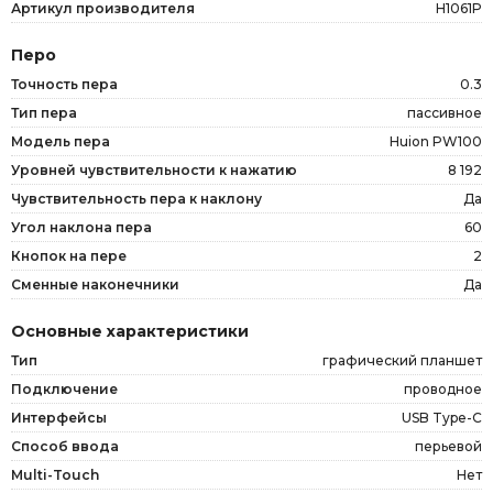
Артикул производителя
H1061P
Перо
Точность пера
0.3
Тип пера
пассивное
Модель пера
Huion PW100
Уровней чувствительности к нажатию
8 192
Чувствительность пера к наклону
Да
Угол наклона пера
60
Кнопок на пере
2
Сменные наконечники
Да
Основные характеристики
Тип
графический планшет
Подключение
проводное
Интерфейсы
USB Type-C
Способ ввода
перьевой
Multi-Touch
Нет