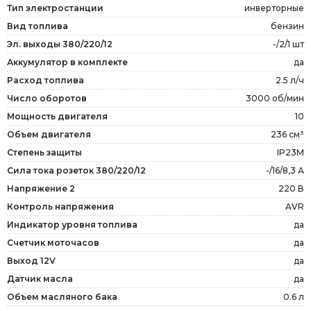
Тип электростанции
инверторные
Вид топлива
бензин
Эл. выходы 380/220/12
-/2/1 шт
Аккумулятор в комплекте
да
Расход топлива
2.5 л/ч
Число оборотов
3000 об/мин
Мощность двигателя
10
Объем двигателя
236 см³
Степень защиты
IP23М
Сила тока розеток 380/220/12
-/16/8,3 А
Напряжение 2
220 В
Контроль напряжения
AVR
Индикатор уровня топлива
да
Счетчик моточасов
да
Выход 12V
да
Датчик масла
да
Объем масляного бака
0.6 л