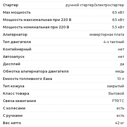
Стартер
ручной стартер/электростартер
Max мощность
6.5 кВт
Мощность максимальная при 220 В
6.5 кВт
Мощность номинальная при 220 В
5.5 кВт
Альтернатор
инверторная плата
Тип двигателя
4-х тактный
Контейнерный
нет
Автозапуск
нет
Дисплей
да
Обмотка альтернатора двигателя
медь
Емкость топливного бака
10 л
Тип кожуха
закрытый
Класс товара
Бытовой
Свеча зажигания
F7RTC
С колесами
есть
С ручками
есть
Вес нетто
42 кг