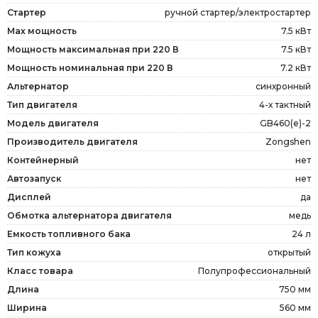
Стартер
ручной стартер/электростартер
Max мощность
7.5 кВт
Мощность максимальная при 220 В
7.5 кВт
Мощность номинальная при 220 В
7.2 кВт
Альтернатор
синхронный
Тип двигателя
4-х тактный
Модель двигателя
GB460(e)-2
Производитель двигателя
Zongshen
Контейнерный
нет
Автозапуск
нет
Дисплей
да
Обмотка альтернатора двигателя
медь
Емкость топливного бака
24 л
Тип кожуха
открытый
Класс товара
Полупрофессиональный
Длина
750 мм
Ширина
560 мм