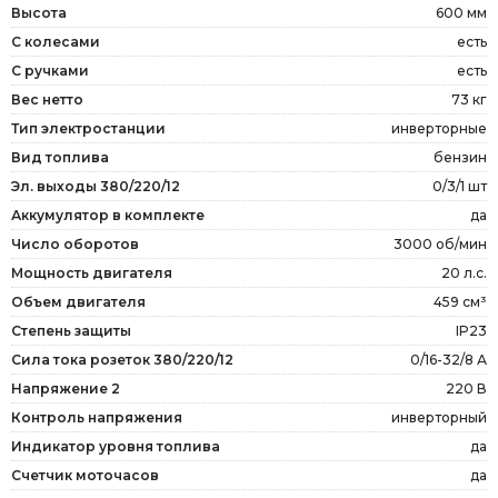
Высота
600 мм
С колесами
есть
С ручками
есть
Вес нетто
73 кг
Тип электростанции
инверторные
Вид топлива
бензин
Эл. выходы 380/220/12
0/3/1 шт
Аккумулятор в комплекте
да
Число оборотов
3000 об/мин
Мощность двигателя
20 л.с.
Объем двигателя
459 см³
Степень защиты
IP23
Сила тока розеток 380/220/12
0/16-32/8 А
Напряжение 2
220 В
Контроль напряжения
инверторный
Индикатор уровня топлива
да
Счетчик моточасов
да