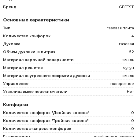
Бренд
GEFEST
Основные характеристики
Тип
газовая плита
Количество конфорок
4
Духовка
газовая
Объем духовки, в литрах
52
Материал варочной поверхности
эмаль
Материал решеток
чугун
Материал внутреннего покрытия духовки
эмаль
Управление
поворотное
Утапливаемые переключатели
Нет
Конфорки
Количество конфорок "Двойная корона"
0
Количество конфорок "Тройная корона"
0
Количество экспресс-конфорок
0
Газ-контроль
конфорок и духовки