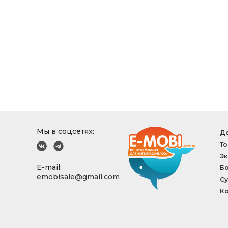
Мы в соцсетях:
До
То
Эк
E-mail:
Б
emobisale@gmail.com
Су
Ко