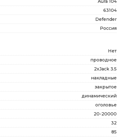
Aura 104
63104
Defender
Россия
Нет
проводное
2xJack 3.5
накладные
закрытое
динамический
оголовье
20-20000
32
85