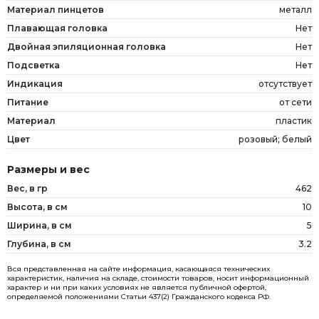
Материал пинцетов
металл
Плавающая головка
Нет
Двойная эпиляционная головка
Нет
Подсветка
Нет
Индикация
отсутствует
Питание
от сети
Материал
пластик
Цвет
розовый; белый
Размеры и вес
Вес, в гр
462
Высота, в см
10
Ширина, в см
5
Глубина, в см
3.2
Вся представленная на сайте информация, касающаяся технических
характеристик, наличия на складе, стоимости товаров, носит информационный
характер и ни при каких условиях не является публичной офертой,
определяемой положениями Статьи 437(2) Гражданского кодекса РФ.