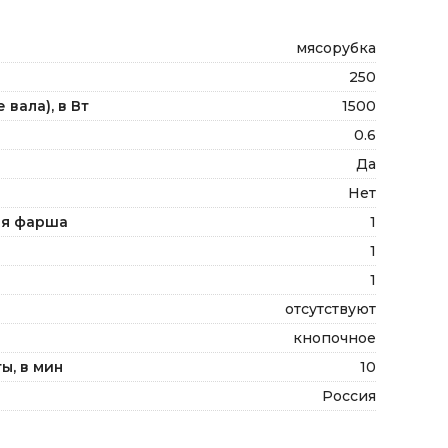
мясорубка
250
вала), в Вт
1500
0.6
Да
Нет
ля фарша
1
1
1
отсутствуют
кнопочное
ы, в мин
10
Россия