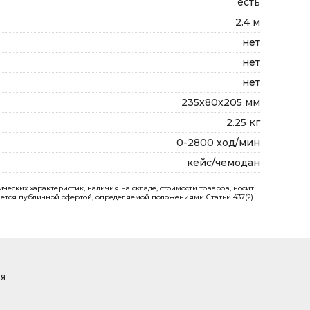
есть
2.4 м
нет
нет
нет
235х80х205 мм
2.25 кг
0-2800 ход/мин
кейс/чемодан
еских характеристик, наличия на складе, стоимости товаров, носит
ется публичной офертой, определяемой положениями Статьи 437(2)
ая