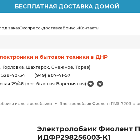
БЕСПЛАТНАЯ ДОСТАВКА ДОМОЙ
под заказ
Экспресс-доставка
Бонусы
Контакты
лектроники и бытовой техники в ДНР
 Горловка, Шахтерск, Снежное, Торез)
) 529-40-54
(949) 807-41-57
вская 29/48 (ост. бывшая Вареничная)
обзики и электролобзики
Электролобзик Фиолент ПМ5-720Э с к
Электролобзик Фиолент П
ИДФР298256003-К1