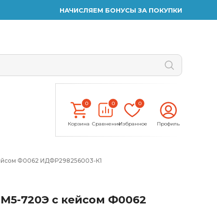
НАЧИСЛЯЕМ БОНУСЫ ЗА ПОКУПКИ
0
0
0
Корзина
Сравнение
Избранное
Профиль
ейсом Ф0062 ИДФР298256003-К1
М5-720Э с кейсом Ф0062