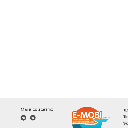
Мы в соцсетях:
До
То
Эк