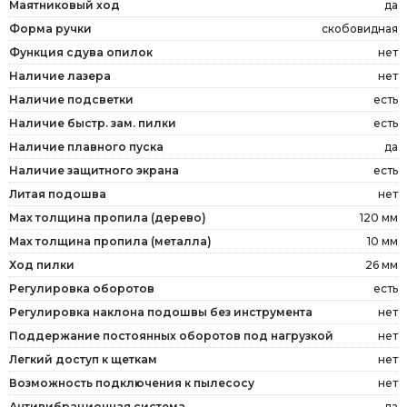
Маятниковый ход
да
Форма ручки
скобовидная
Функция сдува опилок
нет
Наличие лазера
нет
Наличие подсветки
есть
Наличие быстр. зам. пилки
есть
Наличие плавного пуска
да
Наличие защитного экрана
есть
Литая подошва
нет
Мах толщина пропила (дерево)
120 мм
Мах толщина пропила (металла)
10 мм
Ход пилки
26 мм
Регулировка оборотов
есть
Регулировка наклона подошвы без инструмента
нет
Поддержание постоянных оборотов под нагрузкой
нет
Легкий доступ к щеткам
нет
Возможность подключения к пылесосу
нет
Антивибрационная система
да