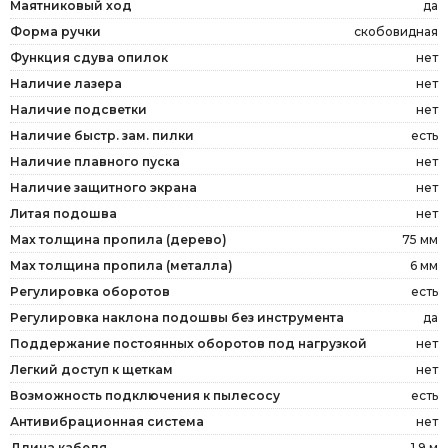
Маятниковый ход
да
Форма ручки
скобовидная
Функция сдува опилок
нет
Наличие лазера
нет
Наличие подсветки
нет
Наличие быстр. зам. пилки
есть
Наличие плавного пуска
нет
Наличие защитного экрана
нет
Литая подошва
нет
Мах толщина пропила (дерево)
75 мм
Мах толщина пропила (металла)
6 мм
Регулировка оборотов
есть
Регулировка наклона подошвы без инструмента
да
Поддержание постоянных оборотов под нагрузкой
нет
Легкий доступ к щеткам
нет
Возможность подключения к пылесосу
есть
Антивибрационная система
нет
Длина кабеля
1.9 м