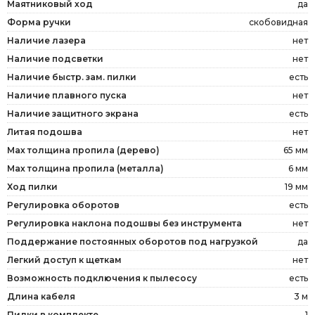
Маятниковый ход
да
Форма ручки
скобовидная
Наличие лазера
нет
Наличие подсветки
нет
Наличие быстр. зам. пилки
есть
Наличие плавного пуска
нет
Наличие защитного экрана
есть
Литая подошва
нет
Мах толщина пропила (дерево)
65 мм
Мах толщина пропила (металла)
6 мм
Ход пилки
19 мм
Регулировка оборотов
есть
Регулировка наклона подошвы без инструмента
нет
Поддержание постоянных оборотов под нагрузкой
да
Легкий доступ к щеткам
нет
Возможность подключения к пылесосу
есть
Длина кабеля
3 м
Пилки в комплекте
1