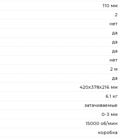
110 мм
2
нет
да
да
да
нет
2 м
да
420х378х216 мм
6.1 кг
затачиваемые
0-3 мм
15000 об/мин
коробка