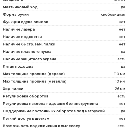
Маятниковый ход
да
Форма ручки
скобовидная
Функция сдува опилок
нет
Наличие лазера
нет
Наличие подсветки
нет
Наличие быстр. зам. пилки
нет
Наличие плавного пуска
да
Наличие защитного экрана
есть
Литая подошва
да
Мах толщина пропила (дерево)
110 мм
Мах толщина пропила (металла)
10 мм
Ход пилки
26 мм
Регулировка оборотов
есть
Регулировка наклона подошвы без инструмента
нет
Поддержание постоянных оборотов под нагрузкой
да
Легкий доступ к щеткам
нет
Возможность подключения к пылесосу
есть