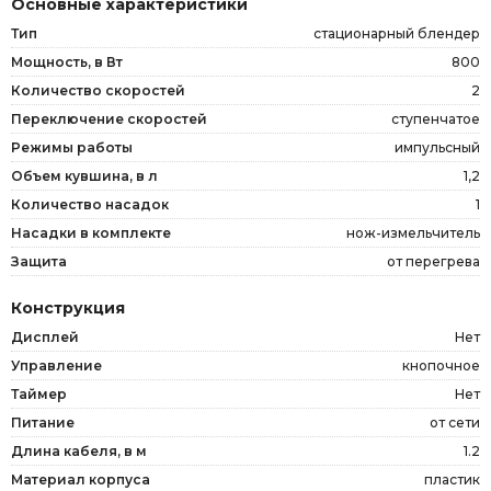
Основные характеристики
Тип
стационарный блендер
Мощность, в Вт
800
Количество скоростей
2
Переключение скоростей
ступенчатое
Режимы работы
импульсный
Объем кувшина, в л
1,2
Количество насадок
1
Насадки в комплекте
нож-измельчитель
Защита
от перегрева
Конструкция
Дисплей
Нет
Управление
кнопочное
Таймер
Нет
Питание
от сети
Длина кабеля, в м
1.2
Материал корпуса
пластик