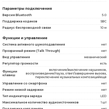
Параметры подключения
Версия Bluetooth
5.0
Поддержка кодеков
SBC
Радиус беспроводной связи
10 м
Функции и управление
Система активного шумоподавления
нет
Прозрачный режим (Talk Through)
нет
Вид управления
механический
Регулятор громкости
есть
включение/выключение наушников,
Функции
воспроизведение/пауза, ответ/завершение вызова,
клавиш
переключение музыкальных композицийещё
Управление со смартфона
нет
Режим низкой задержки
нет
Тип индикатора заряда
LED
Максимальное количество аудиоисточников
1 шт
Поддержка карт памяти
нет