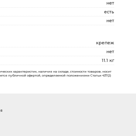
нет
есть
нет
крепеж
нет
11.1 кг
еских характеристик, наличия на складе, стоимости товаров, носит
ется публичной офертой, определяемой положениями Статьи 437(2)
ая