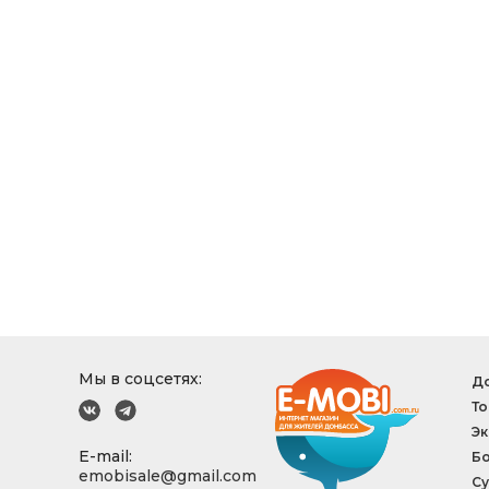
Мы в соцсетях:
До
То
Эк
E-mail:
Б
emobisale@gmail.com
Су