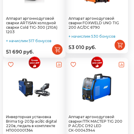
Аппарат аргоннодуговой
Аппарат аргонодуговой
сварки ARTISAN холодной
сварки FOXWELD UNO TIG
сварки Cold TIG-300 (210A)
200 AC/DC 6790
1203
+ начислим 530 бонусов
+ начислим 517 бонусов
53 010 руб.
51 690 руб.
Инверторная установка
Аппарат аргонодуговой
Brima tig-203p ac/dc digital
сварки ПТК МАСТЕР TIG 200
220в, педаль в комплекте
P AC/DC D92 LED
НП000001364
СК-00043944