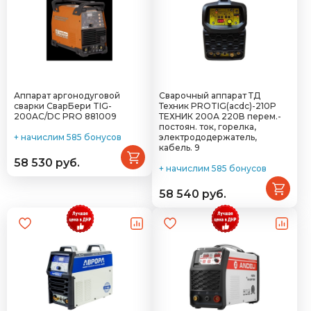
Аппарат аргонодуговой
Сварочный аппарат ТД
сварки СварБери TIG-
Техник PROTIG(acdc)-210Р
200AC/DC PRO 881009
ТЕХНИК 200А 220В перем.-
постоян. ток, горелка,
+ начислим 585 бонусов
электрододержатель,
кабель. 9
58 530 руб.
+ начислим 585 бонусов
58 540 руб.