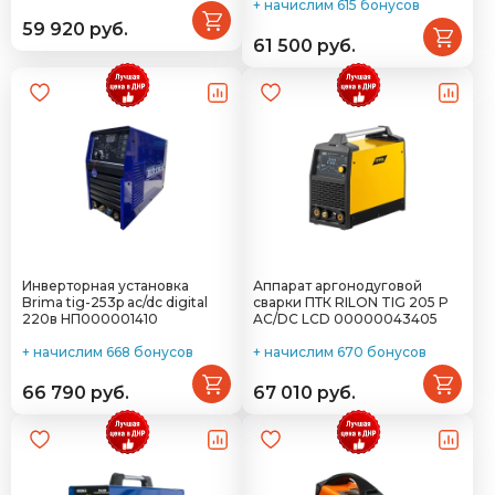
+ начислим 615 бонусов
59 920 руб.
61 500 руб.
Инверторная установка
Аппарат аргонодуговой
Brima tig-253p ac/dc digital
сварки ПТК RILON TIG 205 P
220в НП000001410
AC/DC LCD 00000043405
+ начислим 668 бонусов
+ начислим 670 бонусов
66 790 руб.
67 010 руб.