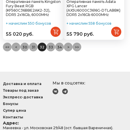
Оперативная память Kingston
Оперативная память Adata
Fury Beast RGB
XPG Lancer
(KF560C36BBE2AK2-32),
(AX5U6000C3616G-DTLABBK)
DDR5 2x16Gb, 6000MHz
DDR5 2x16Gb 6000MHz
+ начислим 550 бонусов
+ начислим 558 бонусов
55 020 руб.
55 790 руб.
<<
<
30
31
32
33
34
>
>>
Мы в соцсетях:
Доставка и оплата
Товары под заказ
Экспресс-доставка
Бонусы
Супер цена
Контакты
Адрес:
Макеевка - ул. Московская 29/48 (ост. бывшая Вареничная).