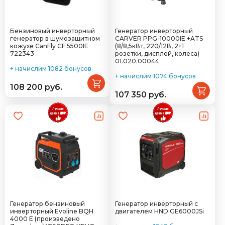
Бензиновый инверторный
Генератор инверторный
генератор в шумозащитном
CARVER PPG-10000IЕ +ATS
кожухе CanFly CF 5500IE
(8/8,5кВт, 220/12В, 2+1
722343
розетки, дисплей, колеса)
01.020.00044
+ начислим 1082 бонусов
+ начислим 1074 бонусов
108 200 руб.
107 350 руб.
Генератор бензиновый
Генератор инверторный с
инверторный Evoline BQH
двигателем HND GE6000JSi
4000 E (произведено