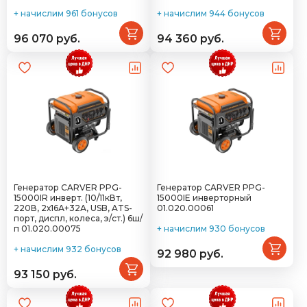
+ начислим 961 бонусов
+ начислим 944 бонусов
96 070 руб.
94 360 руб.
Генератор CARVER PPG-
Генератор CARVER PPG-
15000IR инверт. (10/11кВт,
15000IE инверторный
220В, 2х16А+32А, USB, ATS-
01.020.00061
порт, диспл, колеса, э/ст.) 6ш/
п 01.020.00075
+ начислим 930 бонусов
+ начислим 932 бонусов
92 980 руб.
93 150 руб.