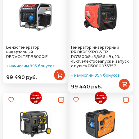
Бензогенератор
Генератор инверторный
инверторный
PROKRESSPOWER
REDVOLTEPB8000iE
PG7500iSo 5,5/6.5 кВт, 10л,
45кг, электрозапуск и запуск
+ начислим 995 бонусов
с пульта РБ000035757
+ начислим 994 бонусов
99 490 руб.
99 440 руб.