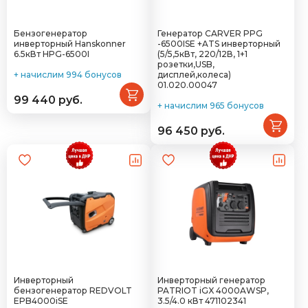
Бензогенератор
Генератор CARVER PPG
инверторный Hanskonner
-6500ISE +ATS инверторный
6.5кВт HPG-6500I
(5/5,5кВт, 220/12В, 1+1
розетки,USB,
+ начислим 994 бонусов
дисплей,колеса)
01.020.00047
99 440 руб.
+ начислим 965 бонусов
96 450 руб.
Инверторный
Инверторный генератор
бензогенератор REDVOLT
PATRIOT iGX 4000AWSP,
EPB4000iSE
3.5/4.0 кВт 471102341