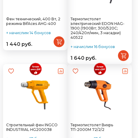
Фен технический, 400 Вт, 2
Термопистолет
режима BifAces AHG-400
электрический EDON HAG-
1900 (1900Вт; 300/520С;
+ начислим 14 бонусов
240/420л/мин, 3 насадки)
40522
1 440 руб.
+ начислим 16 бонусов
1 640 руб.
Строительный фен INGCO
Термопистолет Вихрь
INDUSTRIAL HG200038
ТП-2000М 72/2/2