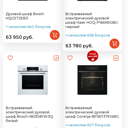
Духовой шкаф Bosch
Встраиваемый
HQG572EB3
электрический духовой
шкаф Haier HOQ-P16AN5GBU
+ начислим 640 бонусов
черный
+ начислим 638 бонусов
63 950 руб.
63 780 руб.
Встраиваемый
Встраиваемый
электрический духовой
электрический духовой
шкаф Bosch HBJ558YW3Q
шкаф Gorenje BPS6737E14BG
белый
+ начислим 627 бонусов